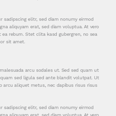
r sadipscing elitr, sed diam nonumy eirmod
gna aliquyam erat, sed diam voluptua. At vero
 ea rebum. Stet clita kasd gubergren, no sea
r sit amet.
d malesuada arcu sodales ut. Sed sed quam ut
uam sed ligula sed ante blandit volutpat. Ut
o arcu aliquet metus, nec dapibus risus risus
r sadipscing elitr, sed diam nonumy eirmod
gna aliquyam erat, sed diam voluptua. At vero