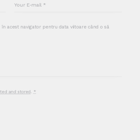
 în acest navigator pentru data viitoare când o să
cted and stored
.
*