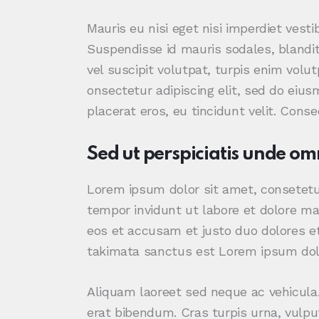
Mauris eu nisi eget nisi imperdiet vest
Suspendisse id mauris sodales, blandit 
vel suscipit volutpat, turpis enim volu
onsectetur adipiscing elit, sed do eius
placerat eros, eu tincidunt velit. Consec
Sed ut perspiciatis unde omn
Lorem ipsum dolor sit amet, consetetu
tempor invidunt ut labore et dolore ma
eos et accusam et justo duo dolores et
takimata sanctus est Lorem ipsum dolo
Aliquam laoreet sed neque ac vehicula.
erat bibendum. Cras turpis urna, vulput