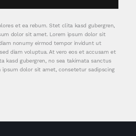
lores et ea rebum. Stet clita kasd gubergren,
um dolor sit amet. Lorem ipsum dolor sit
d diam nonumy eirmod tempor invidunt ut
 sed diam voluptua. At vero eos et accusam et
ita kasd gubergren, no sea takimata sanctus
 ipsum dolor sit amet, consetetur sadipscing