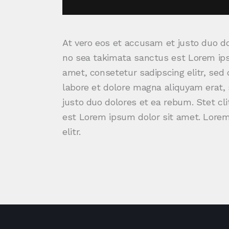
At vero eos et accusam et justo duo do
no sea takimata sanctus est Lorem ips
amet, consetetur sadipscing elitr, se
labore et dolore magna aliquyam erat,
justo duo dolores et ea rebum. Stet cl
est Lorem ipsum dolor sit amet. Lorem
elitr.